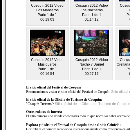
Cosquín 2012 Video
Cosquín 2012 Video
Cosqu
Los Manseros
Los Nocheros
Parte 1 de 1
Parte 1 de 1
Pa
00:19:03
01:14:12
Cosquín 2012 Video
Cosquín 2012 Video
Cosqu
Musiqueros
Nacho y Daniel
Orellana
Parte 1 de 1
Parte 1 de 1
Pa
00:16:54
00:27:17
El sitio oficial del Festival de Cosquín
Recomendamos visitar el sitio oficial del Festival de Cosquín:
Sitio oficia
El sitio oficial de la Oficina de Turismo de Cosquín:
"Cosquín Turismo":
Sitio oficial de la Oficina de Turismo de Cosquí
Otros enlaces de interés:
El sitio número uno donde encontrarás todo lo que necesitas saber acerca de
Explora y disfruta el Festival de Cosquín desde el sitio Grinfeld:
Grinfeld es el nombre reconocido internacionalmente como excelencia en art