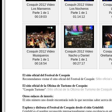
Cosquín 2012 Video
Cosquín 2012 Video
Cosqu
Los Manseros
Los Nocheros
Parte 1 de 1
Parte 1 de 1
Pa
00:19:03
01:14:12
Cosquín 2012 Video
Cosquín 2012 Video
Cosqu
Musiqueros
Nacho y Daniel
Orellana
Parte 1 de 1
Parte 1 de 1
Pa
00:16:54
00:27:17
El sitio oficial del Festival de Cosquín
Recomendamos visitar el sitio oficial del Festival de Cosquín:
Sitio oficia
El sitio oficial de la Oficina de Turismo de Cosquín:
"Cosquín Turismo":
Sitio oficial de la Oficina de Turismo de Cosquí
Otros enlaces de interés:
El sitio número uno donde encontrarás todo lo que necesitas saber acerca de
Explora y disfruta el Festival de Cosquín desde el sitio Grinfeld:
Grinfeld es el nombre reconocido internacionalmente como excelencia en art